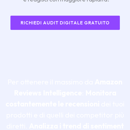
RICHIEDI AUDIT DIGITALE GRATUITO
Per ottenere il massimo da
Amazon
Reviews Intelligence
:
Monitora
costantemente le recensioni
dei tuoi
prodotti e di quelli dei competitor più
diretti.
Analizza i trend di sentiment