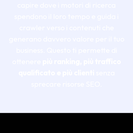
capire dove i motori di ricerca
spendono il loro tempo e guida i
crawler verso i contenuti che
generano davvero valore per il tuo
business. Questo ti permette di
ottenere
più ranking, più traffico
qualificato e più clienti
senza
sprecare risorse SEO.