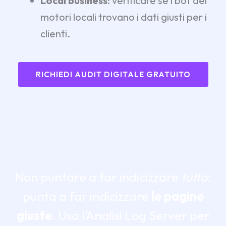
Local business
: verificare se i bot dei
motori locali trovano i dati giusti per i
clienti.
RICHIEDI AUDIT DIGITALE GRATUITO
Non puntare a far indicizzare
tutto
:
punta a far indicizzare
le pagine
giuste
. Usa l’Analisi Log Server per