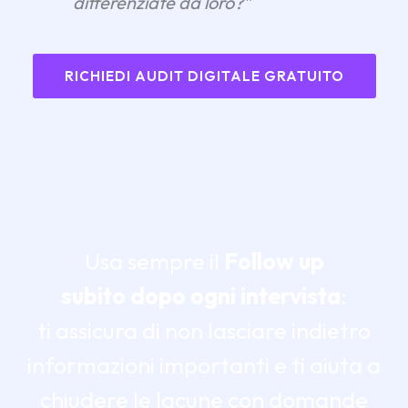
differenziate da loro?”
RICHIEDI AUDIT DIGITALE GRATUITO
Usa sempre il
Follow up
subito dopo ogni intervista
:
ti assicura di non lasciare indietro
informazioni importanti e ti aiuta a
chiudere le lacune con domande