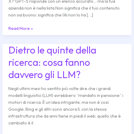
Che
X?”GPT-5 risponde con un elenco accurato… ma la tua
ChatGPT
azienda non è nella lista.Non significa che il tuo contenuto
Sta
non sia buono: significa che l’AI non lo ha […]
Cercando
Read More »
Dietro le quinte della
Dietro
le
ricerca: cosa fanno
quinte
della
davvero gli LLM?
ricerca:
cosa
fanno
Negli ultimi mesi ho sentito più volte dire che i grandi
davvero
modelli linguistici (LLM) avrebbero “mandato in pensione” i
gli
motori di ricerca. È un’idea intrigante, ma non è così.
LLM?
Google, Bing e gli altri sono ancora lì, con la stessa
infrastruttura che da anni tiene in piedi il web: quello che è
cambiato è il