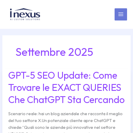
Vai
MAI
al
MEN
contenuto
Settembre 2025
GPT-5 SEO Update: Come
GPT-
5
Trovare le EXACT QUERIES
SEO
Update:
Che ChatGPT Sta Cercando
Come
Trovare
le
Scenario reale: hai un blog aziendale che racconta il meglio
EXACT
del tuo settore X.Un potenziale cliente apre ChatGPT e
QUERIES
chiede:“Quali sono le aziende più innovative nel settore