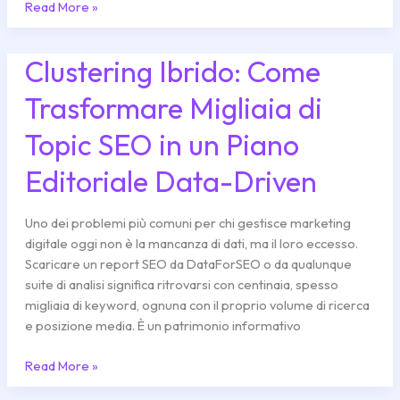
Read More »
Clustering Ibrido: Come
Clustering
Ibrido:
Trasformare Migliaia di
Come
Trasformare
Topic SEO in un Piano
Migliaia
di
Editoriale Data-Driven
Topic
SEO
Uno dei problemi più comuni per chi gestisce marketing
in
digitale oggi non è la mancanza di dati, ma il loro eccesso.
un
Scaricare un report SEO da DataForSEO o da qualunque
Piano
suite di analisi significa ritrovarsi con centinaia, spesso
Editoriale
migliaia di keyword, ognuna con il proprio volume di ricerca
Data-
e posizione media. È un patrimonio informativo
Driven
Read More »