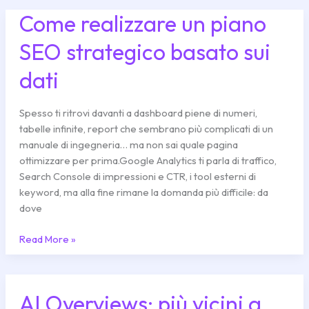
Come realizzare un piano
Come
realizzare
SEO strategico basato sui
un
piano
dati
SEO
strategico
basato
Spesso ti ritrovi davanti a dashboard piene di numeri,
sui
tabelle infinite, report che sembrano più complicati di un
dati
manuale di ingegneria… ma non sai quale pagina
ottimizzare per prima.Google Analytics ti parla di traffico,
Search Console di impressioni e CTR, i tool esterni di
keyword, ma alla fine rimane la domanda più difficile: da
dove
Read More »
AI Overviews: più vicini a
AI