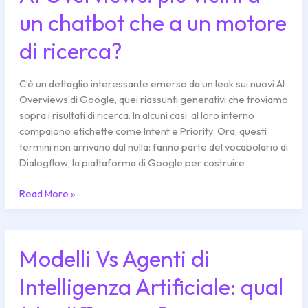
Overviews:
un chatbot che a un motore
più
vicini
di ricerca?
a
un
chatbot
C’è un dettaglio interessante emerso da un leak sui nuovi AI
che
Overviews di Google, quei riassunti generativi che troviamo
a
sopra i risultati di ricerca. In alcuni casi, al loro interno
un
compaiono etichette come Intent e Priority. Ora, questi
motore
termini non arrivano dal nulla: fanno parte del vocabolario di
di
Dialogflow, la piattaforma di Google per costruire
ricerca?
Read More »
Modelli Vs Agenti di
Modelli
Vs
Intelligenza Artificiale: qual
Agenti
di