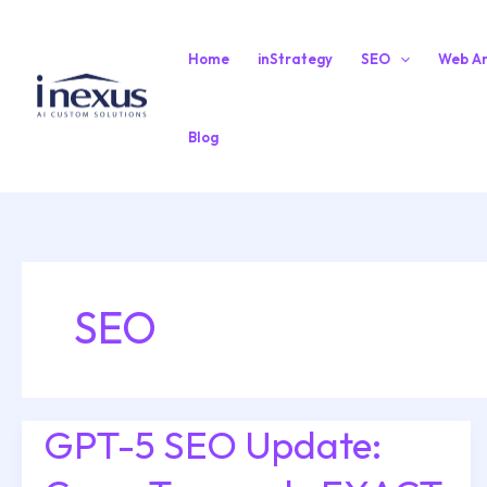
Vai
al
Home
inStrategy
SEO
Web An
contenuto
Blog
SEO
GPT-5 SEO Update:
GPT-
5