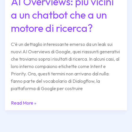
AI Overviews: più vicini
Overviews:
a un chatbot che a un
più
vicini
motore di ricerca?
a
un
chatbot
C’è un dettaglio interessante emerso da un leak sui
che
nuovi AI Overviews di Google, quei riassunti generativi
a
che troviamo sopra i risultati di ricerca. In alcuni casi, al
un
loro interno compaiono etichette come Intent e
motore
Priority. Ora, questi termini non arrivano dal nulla:
di
fanno parte del vocabolario di Dialogflow, la
ricerca?
piattaforma di Google per costruire
Read More »