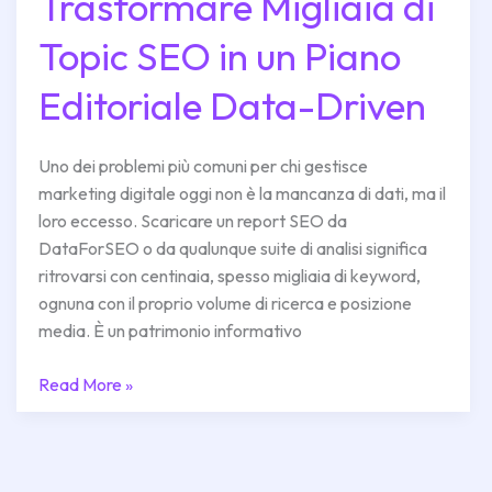
Trasformare Migliaia di
Come
Trasformare
Topic SEO in un Piano
Migliaia
di
Editoriale Data-Driven
Topic
SEO
in
Uno dei problemi più comuni per chi gestisce
un
marketing digitale oggi non è la mancanza di dati, ma il
Piano
loro eccesso. Scaricare un report SEO da
Editoriale
DataForSEO o da qualunque suite di analisi significa
Data-
ritrovarsi con centinaia, spesso migliaia di keyword,
Driven
ognuna con il proprio volume di ricerca e posizione
media. È un patrimonio informativo
Read More »