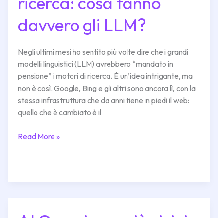
ricerca: cosa fanno
quinte
della
davvero gli LLM?
ricerca:
cosa
fanno
Negli ultimi mesi ho sentito più volte dire che i grandi
davvero
modelli linguistici (LLM) avrebbero “mandato in
gli
pensione” i motori di ricerca. È un’idea intrigante, ma
LLM?
non è così. Google, Bing e gli altri sono ancora lì, con la
stessa infrastruttura che da anni tiene in piedi il web:
quello che è cambiato è il
Read More »
AI