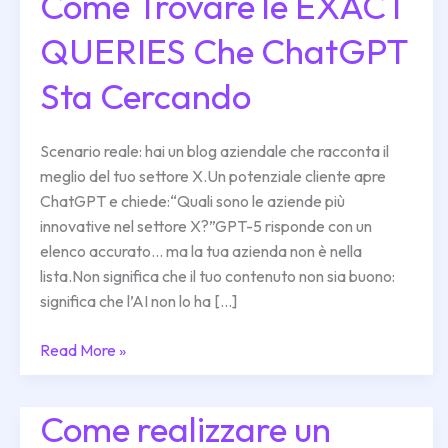
Come Trovare le EXACT
SEO
Update:
QUERIES Che ChatGPT
Come
Trovare
Sta Cercando
le
EXACT
QUERIES
Scenario reale: hai un blog aziendale che racconta il
Che
meglio del tuo settore X.Un potenziale cliente apre
ChatGPT
ChatGPT e chiede:“Quali sono le aziende più
Sta
innovative nel settore X?”GPT-5 risponde con un
Cercando
elenco accurato… ma la tua azienda non è nella
lista.Non significa che il tuo contenuto non sia buono:
significa che l’AI non lo ha […]
Read More »
Come realizzare un
Come
realizzare