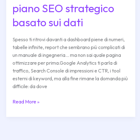
piano SEO strategico
un
piano
basato sui dati
SEO
strategico
basato
Spesso ti ritrovi davanti a dashboard piene di numeri,
sui
tabelle infinite, report che sembrano più complicati di
dati
un manuale di ingegneria… ma non sai quale pagina
ottimizzare per prima.Google Analytics ti parla di
traffico, Search Console di impressioni e CTR, i tool
esterni di keyword, ma alla fine rimane la domanda più
difficile: da dove
Read More »