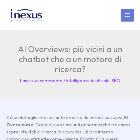
Vai
MAI
al
MEN
contenuto
AI Overviews: più vicini a un
chatbot che a un motore di
ricerca?
Lascia un commento
/
Intelligenza Artificiale
,
SEO
C’è un dettaglio interessante emerso da un leak sui nuovi
AI
Overviews
di Google, quei riassunti generativi che troviamo
sopra i risultati di ricerca. In alcuni casi, al loro interno
compaiono etichette come
Intent
e
Priority
. Ora, questi