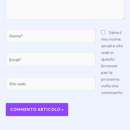
Nome*
Salva il
mio nome,
email e sito
web in
Email*
questo
browser
per la
prossima
Sito
volta che
web
commento.