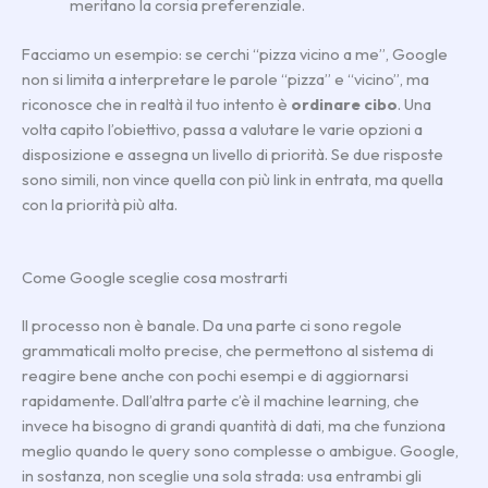
meritano la corsia preferenziale.
Facciamo un esempio: se cerchi “pizza vicino a me”, Google
non si limita a interpretare le parole “pizza” e “vicino”, ma
riconosce che in realtà il tuo intento è
ordinare cibo
. Una
volta capito l’obiettivo, passa a valutare le varie opzioni a
disposizione e assegna un livello di priorità. Se due risposte
sono simili, non vince quella con più link in entrata, ma quella
con la priorità più alta.
Come Google sceglie cosa mostrarti
Il processo non è banale. Da una parte ci sono regole
grammaticali molto precise, che permettono al sistema di
reagire bene anche con pochi esempi e di aggiornarsi
rapidamente. Dall’altra parte c’è il machine learning, che
invece ha bisogno di grandi quantità di dati, ma che funziona
meglio quando le query sono complesse o ambigue. Google,
in sostanza, non sceglie una sola strada: usa entrambi gli