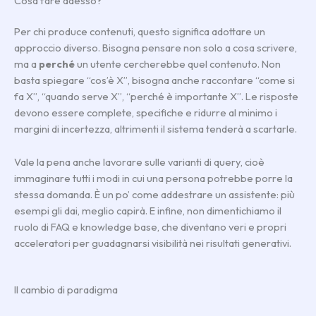
Cosa fare adesso?
Per chi produce contenuti, questo significa adottare un
approccio diverso. Bisogna pensare non solo a cosa scrivere,
ma a
perché
un utente cercherebbe quel contenuto. Non
basta spiegare “cos’è X”, bisogna anche raccontare “come si
fa X”, “quando serve X”, “perché è importante X”. Le risposte
devono essere complete, specifiche e ridurre al minimo i
margini di incertezza, altrimenti il sistema tenderà a scartarle.
Vale la pena anche lavorare sulle varianti di query, cioè
immaginare tutti i modi in cui una persona potrebbe porre la
stessa domanda. È un po’ come addestrare un assistente: più
esempi gli dai, meglio capirà. E infine, non dimentichiamo il
ruolo di FAQ e knowledge base, che diventano veri e propri
acceleratori per guadagnarsi visibilità nei risultati generativi.
Il cambio di paradigma