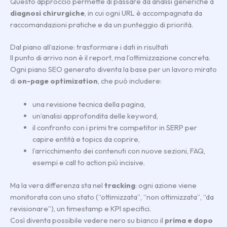
Questo approccio permette di passare da analisi generiche a
diagnosi chirurgiche
, in cui ogni URL è accompagnata da
raccomandazioni pratiche e da un punteggio di priorità.
Dal piano all’azione: trasformare i dati in risultati
Il punto di arrivo non è il report, ma l’ottimizzazione concreta.
Ogni piano SEO generato diventa la base per un lavoro mirato
di
on-page optimization
, che può includere:
una revisione tecnica della pagina,
un’analisi approfondita delle keyword,
il confronto con i primi tre competitor in SERP per
capire entità e topics da coprire,
l’arricchimento dei contenuti con nuove sezioni, FAQ,
esempi e call to action più incisive.
Ma la vera differenza sta nel
tracking
: ogni azione viene
monitorata con uno stato (“ottimizzata”, “non ottimizzata”, “da
revisionare”), un timestamp e KPI specifici.
Così diventa possibile vedere nero su bianco il
prima e dopo