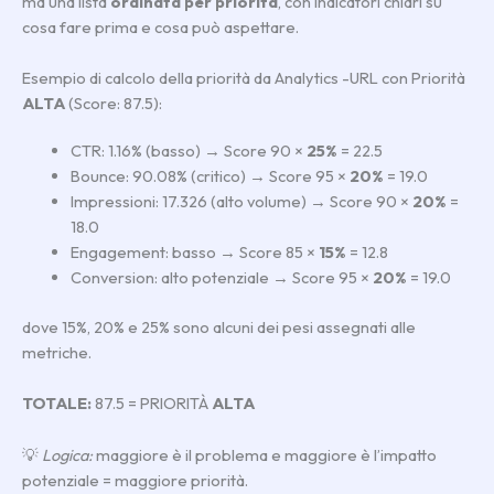
ma una lista
ordinata per priorità
, con indicatori chiari su
cosa fare prima e cosa può aspettare.
Esempio di calcolo della priorità da Analytics -URL con Priorità
ALTA
(Score: 87.5):
CTR: 1.16% (basso) → Score 90 ×
25%
= 22.5
Bounce: 90.08% (critico) → Score 95 ×
20%
= 19.0
Impressioni: 17.326 (alto volume) → Score 90 ×
20%
=
18.0
Engagement: basso → Score 85 ×
15%
= 12.8
Conversion: alto potenziale → Score 95 ×
20%
= 19.0
dove 15%, 20% e 25% sono alcuni dei pesi assegnati alle
metriche.
TOTALE:
87.5 = PRIORITÀ
ALTA
💡
Logica:
maggiore è il problema e maggiore è l’impatto
potenziale = maggiore priorità.