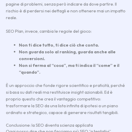
pagine di problemi, senza però indicare da dove partire. Il
rischio è di perdersi nei dettagli e non ottenere mai un impatto
reale.
SEO Plan, invece, cambia le regole del gioco:
Non ti dice tutto, ti dice ciò che conta.
Non guarda solo al ranking, guarda anche alle
conversioni.
Non si ferma al “cosa”, ma ti indica il “come” e il
“quando”.
È un approccio che fonde rigore scientifico e praticità, perché
si basa su dati reali ma restituisce insight azionabili. Ed è
proprio questo che crea il vantaggio competitivo:
trasformare la SEO da una lista infinita di ipotesi a un piano
ordinato e strategico, capace di generare risultati tangibili.
Conclusione: la SEO diventa scienza applicata
Oggi posso dire che non facciamo più SEO “a tentativi”.