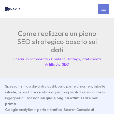
Vai
MAI
al
MEN
contenuto
Come realizzare un piano
SEO strategico basato sui
dati
Lascia un commento
/
Content Strategy
,
Intelligenza
Artificiale
,
SEO
Spesso ti ritrovi davanti a dashboard piene di numeri, tabelle
infinite, report che sembrano più complicati di un manuale di
ingegneria… ma non sai
quale pagina ottimizzare per
prima
.
Google Analytics ti parla di traffico, Search Console di