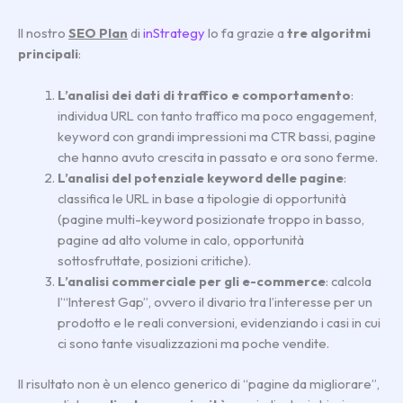
Il nostro
SEO Plan
di
inStrategy
lo fa grazie a
tre algoritmi
principali
:
L’analisi dei dati di traffico e comportamento
:
individua URL con tanto traffico ma poco engagement,
keyword con grandi impressioni ma CTR bassi, pagine
che hanno avuto crescita in passato e ora sono ferme.
L’analisi del potenziale keyword delle pagine
:
classifica le URL in base a tipologie di opportunità
(pagine multi-keyword posizionate troppo in basso,
pagine ad alto volume in calo, opportunità
sottosfruttate, posizioni critiche).
L’analisi commerciale per gli e-commerce
: calcola
l’“Interest Gap”, ovvero il divario tra l’interesse per un
prodotto e le reali conversioni, evidenziando i casi in cui
ci sono tante visualizzazioni ma poche vendite.
Il risultato non è un elenco generico di “pagine da migliorare”,