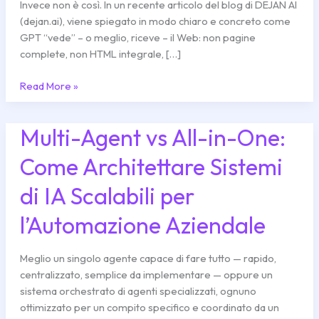
cambia
Invece non è così. In un recente articolo del blog di DEJAN AI
tutto)
(dejan.ai), viene spiegato in modo chiaro e concreto come
GPT “vede” – o meglio, riceve – il Web: non pagine
complete, non HTML integrale, […]
Read More »
Multi-Agent vs All-in-One:
Multi-
Agent
Come Architettare Sistemi
vs
All-
di IA Scalabili per
in-
One:
l’Automazione Aziendale
Come
Architettare
Meglio un singolo agente capace di fare tutto — rapido,
Sistemi
centralizzato, semplice da implementare — oppure un
di
sistema orchestrato di agenti specializzati, ognuno
IA
ottimizzato per un compito specifico e coordinato da un
Scalabili