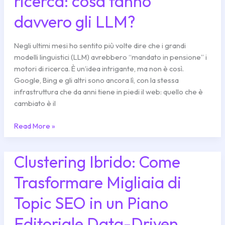
ricerca: cosa fanno
della
davvero gli LLM?
ricerca:
cosa
fanno
Negli ultimi mesi ho sentito più volte dire che i grandi
davvero
modelli linguistici (LLM) avrebbero “mandato in pensione” i
gli
motori di ricerca. È un’idea intrigante, ma non è così.
LLM?
Google, Bing e gli altri sono ancora lì, con la stessa
infrastruttura che da anni tiene in piedi il web: quello che è
cambiato è il
Read More »
Clustering Ibrido: Come
Clustering
Ibrido:
Trasformare Migliaia di
Come
Trasformare
Topic SEO in un Piano
Migliaia
di
Editoriale Data-Driven