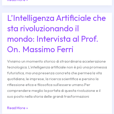
L’Intelligenza Artificiale che
L’Intelligenza
Artificiale
sta rivoluzionando il
che
sta
mondo: Intervista al Prof.
rivoluzionando
il
On. Massimo Ferri
mondo:
Intervista
Viviamo un momento storico di straordinaria accelerazione
al
tecnologica. L’intelligenza artificiale non è più una promessa
Prof.
futuristica, ma una presenza concreta che permea la vita
On.
quotidiana, le imprese, la ricerca scientifica e persino la
Massimo
riflessione etica e filosofica sull’essere umano.Per
Ferri
comprendere meglio la portata di questa rivoluzione e il
suo posto nella storia delle grandi trasformazioni
Read More »