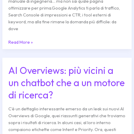
dati
manuale di ingegneria… ma non sai quale pagina
ottimizzare per prima.Google Analytics ti parla di traffico,
Search Console di impressioni e CTR, i tool esterni di
keyword, ma alla fine rimane la domanda più difficile: da
dove
Read More »
AI Overviews: più vicini a
AI
Overviews:
un chatbot che a un motore
più
vicini
di ricerca?
a
un
chatbot
C’è un dettaglio interessante emerso da un leak sui nuovi AI
che
Overviews di Google, quei riassunti generativi che troviamo
a
sopra i risultati di ricerca. In alcuni casi, al loro interno
un
compaiono etichette come Intent e Priority. Ora, questi