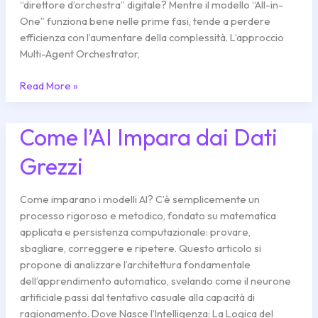
“direttore d’orchestra” digitale? Mentre il modello “All-in-
per
One” funziona bene nelle prime fasi, tende a perdere
l’Automazione
efficienza con l’aumentare della complessità. L’approccio
Aziendale
Multi-Agent Orchestrator,
Read More »
Come l’AI Impara dai Dati
Come
l’AI
Grezzi
Impara
dai
Dati
Come imparano i modelli AI? C’è semplicemente un
Grezzi
processo rigoroso e metodico, fondato su matematica
applicata e persistenza computazionale: provare,
sbagliare, correggere e ripetere. Questo articolo si
propone di analizzare l’architettura fondamentale
dell’apprendimento automatico, svelando come il neurone
artificiale passi dal tentativo casuale alla capacità di
ragionamento. Dove Nasce l’Intelligenza: La Logica del