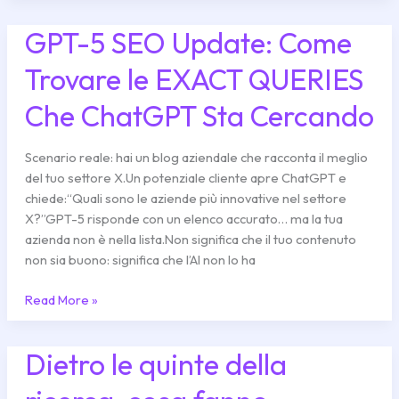
GPT-5 SEO Update: Come
GPT-
5
Trovare le EXACT QUERIES
SEO
Update:
Che ChatGPT Sta Cercando
Come
Trovare
le
Scenario reale: hai un blog aziendale che racconta il meglio
EXACT
del tuo settore X.Un potenziale cliente apre ChatGPT e
QUERIES
chiede:“Quali sono le aziende più innovative nel settore
Che
X?”GPT-5 risponde con un elenco accurato… ma la tua
ChatGPT
azienda non è nella lista.Non significa che il tuo contenuto
Sta
non sia buono: significa che l’AI non lo ha
Cercando
Read More »
Dietro le quinte della
Dietro
le
quinte