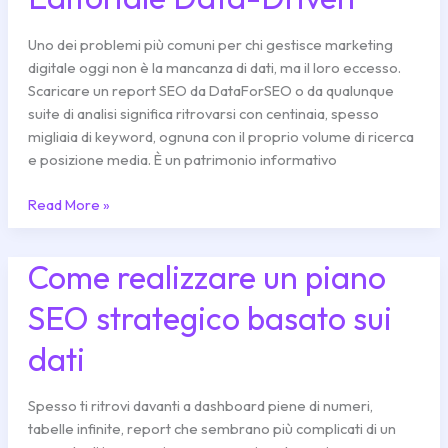
Topic
SEO
Uno dei problemi più comuni per chi gestisce marketing
in
digitale oggi non è la mancanza di dati, ma il loro eccesso.
un
Scaricare un report SEO da DataForSEO o da qualunque
Piano
suite di analisi significa ritrovarsi con centinaia, spesso
Editoriale
migliaia di keyword, ognuna con il proprio volume di ricerca
Data-
e posizione media. È un patrimonio informativo
Driven
Read More »
Come realizzare un piano
Come
realizzare
SEO strategico basato sui
un
piano
dati
SEO
strategico
basato
Spesso ti ritrovi davanti a dashboard piene di numeri,
sui
tabelle infinite, report che sembrano più complicati di un