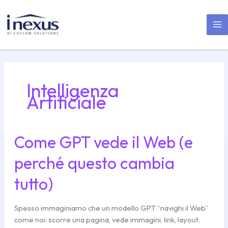
Vai
MA
al
M
contenuto
Intelligenza
Artificiale
Come GPT vede il Web (e
Come
GPT
perché questo cambia
vede
il
tutto)
Web
(e
perché
Spesso immaginiamo che un modello GPT “navighi il Web”
questo
come noi: scorre una pagina, vede immagini, link, layout.