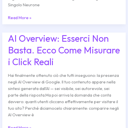
Singolo Neurone
Read More »
AI Overview: Esserci Non
AI
Overview:
Basta. Ecco Come Misurare
Esserci
Non
i Click Reali
Basta.
Ecco
Come
Hai finalmente ottenuto ciò che tutti inseguono: la presenza
Misurare
negli AI Overview di Google. Il tuo contenuto appare nella
i
sintesi generata dall’AI — sei visibile, sei autorevole, sei
Click
parte della risposta.Ma poi arriva la domanda che conta
Reali
davvero: quanti utenti cliccano effettivamente per visitare il
tuo sito? Perché diciamocelo chiaramente: comparire negli
AI Overview è
Read More »