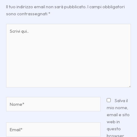
Il tuo indirizzo email non sarà pubblicato.
I campi obbligatori
sono contrassegnati
*
Scrivi
qui..
Nome*
Salva il
mio nome,
email e sito
web in
Email*
questo
browser