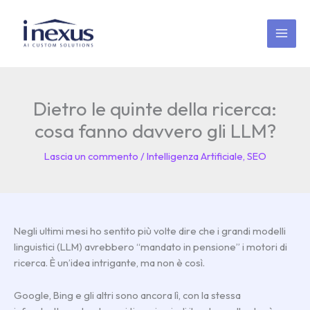
Vai
MAI
al
MEN
contenuto
Dietro le quinte della ricerca:
cosa fanno davvero gli LLM?
Lascia un commento
/
Intelligenza Artificiale
,
SEO
Negli ultimi mesi ho sentito più volte dire che i grandi modelli
linguistici (LLM) avrebbero “mandato in pensione” i motori di
ricerca. È un’idea intrigante, ma non è così.
Google, Bing e gli altri sono ancora lì, con la stessa