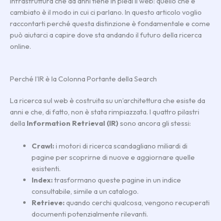
infrastruttura che da anni tiene in piedi il web: quello che è
cambiato è il modo in cui ci parlano. In questo articolo voglio
raccontarti perché questa distinzione è fondamentale e come
può aiutarci a capire dove sta andando il futuro della ricerca
online.
Perché l’IR è la Colonna Portante della Search
La ricerca sul web è costruita su un’architettura che esiste da
anni e che, di fatto, non è stata rimpiazzata. I quattro pilastri
della
Information Retrieval (IR)
sono ancora gli stessi:
Crawl:
i motori di ricerca scandagliano miliardi di
pagine per scoprirne di nuove e aggiornare quelle
esistenti.
Index:
trasformano queste pagine in un indice
consultabile, simile a un catalogo.
Retrieve:
quando cerchi qualcosa, vengono recuperati
documenti potenzialmente rilevanti.